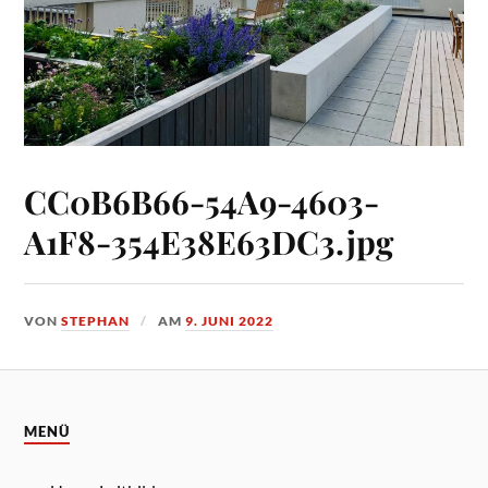
CC0B6B66-54A9-4603-
A1F8-354E38E63DC3.jpg
VON
STEPHAN
AM
9. JUNI 2022
MENÜ